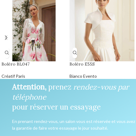
Boléro BL047
Boléro E55S
Créatif Paris
Bianco Evento
Attention,
prenez
rendez-vous par
téléphone
pour réserver un essayage
En prenant rendez-vous, un salon vous est réservée et vous avez
la garantie de faire votre essayage le jour souhaité.