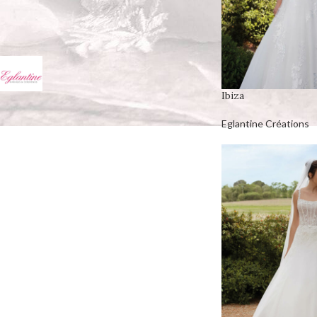
COLLECTIONS
Ana Isadora
1
Eglantine Créations
59
Ibiza
Eglantine Créations