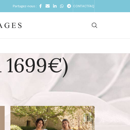
Partagez-nous :
CONTACT
FAQ
 1699€)
icher
9
24
36