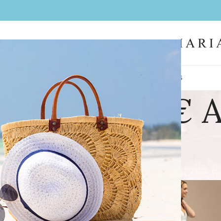
IL
FEMMES
HOMMES
LA BOUTIQUE
CONTACT
BIJOUX
COIFFES
E (DE 799€ A
qu’à 1699€
os marques
/
EGLANTINE (DE 799€ A 1699€)
/
Page 3
Aff