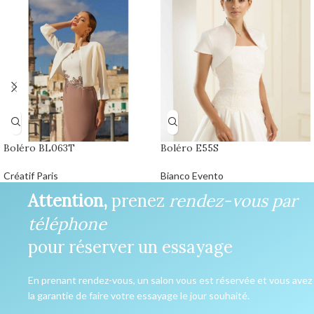
Boléro BL063T
Boléro E55S
Créatif Paris
Bianco Evento
Attention,
prenez
rendez-vous par
téléphone
pour réserver un essayage
En prenant rendez-vous, un salon vous est réservée et vous avez
la garantie de faire votre essayage le jour souhaité.