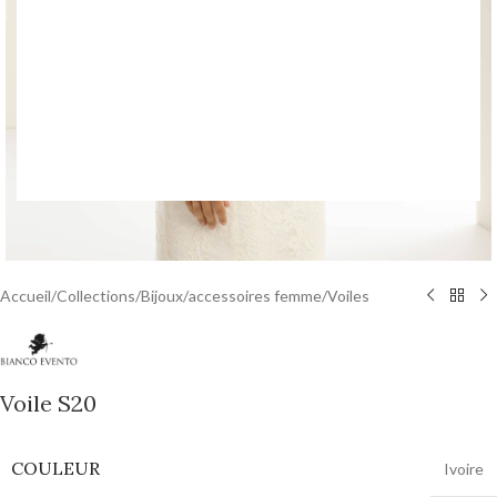
Accueil
/
Collections
/
Bijoux
/
accessoires femme
/
Voiles
Voile S20
COULEUR
Ivoire