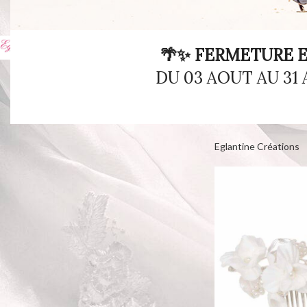
COLLECTIONS
Eglantine Créations
8
🌴✨ FERMETURE E
DU 03 AOUT AU 31
Coiffe HC224318
Eglantine Créations