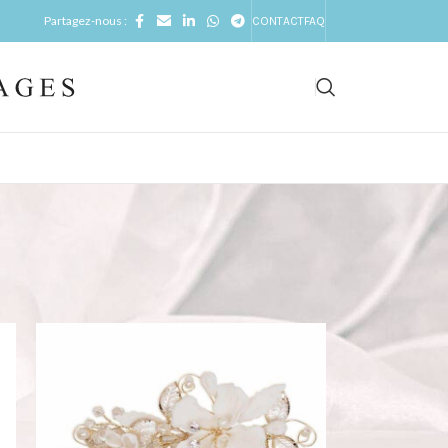
Partagez-nous :
CONTACT
FAQ
icher
9
24
36