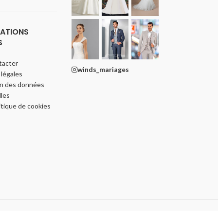
ATIONS
S
tacter
winds_mariages
légales
on des données
les
itique de cookies