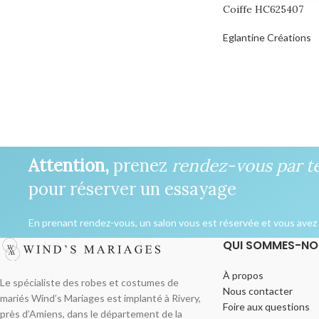
Coiffe HC625407
Eglantine Créations
Attention,
prenez
rendez-vous par t
pour réserver un essayage
En prenant rendez-vous, un salon vous est réservée et vous avez l
QUI SOMMES-NO
À propos
Le spécialiste des robes et costumes de
Nous contacter
mariés Wind’s Mariages est implanté à Rivery,
Foire aux questions
près d’Amiens, dans le département de la