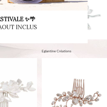
STIVALE ✨🌴
 AOUT INCLUS
Coiffe HC224320
Eglantine Créations