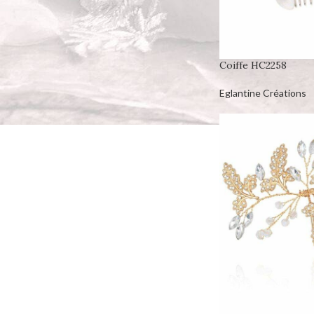
Coiffe HC2258
Eglantine Créations