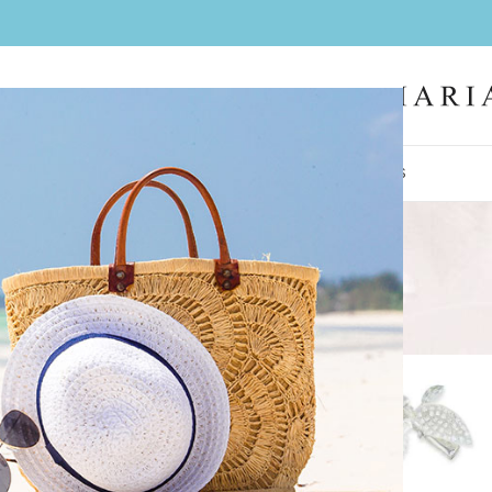
IL
FEMMES
HOMMES
LA BOUTIQUE
CONTACT
BIJOUX
COIFFES
Coiffes
ijoux
/
accessoires femme
/
Coiffes
Aff