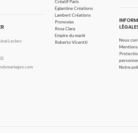
Créatif Paris
Églantine Créations
Lambert Créations
INFORM
Pronovias
ER
LÉGALE
Rosa Clara
Empire du marié
Nous con
ral Leclerc
Roberto Vicentti
Mentions 
Protecti
02
personnel
indsmariages.com
Notre pol