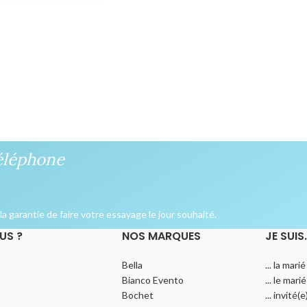
éléphone
a garantie de faire votre essayage le jour souhaité.
US ?
NOS MARQUES
JE SUIS
Bella
... la marié
Bianco Evento
... le marié
Bochet
... invité(