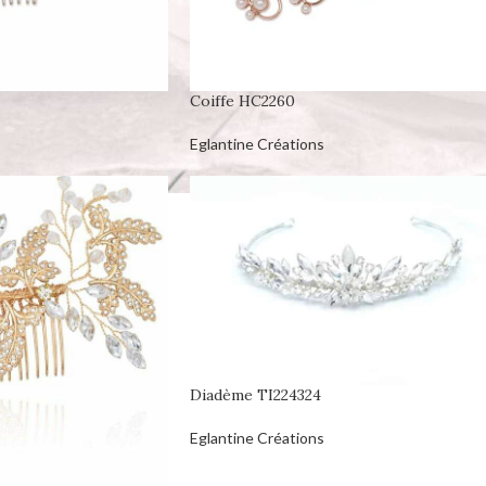
Coiffe HC2260
Eglantine Créations
Diadème TI224324
Eglantine Créations