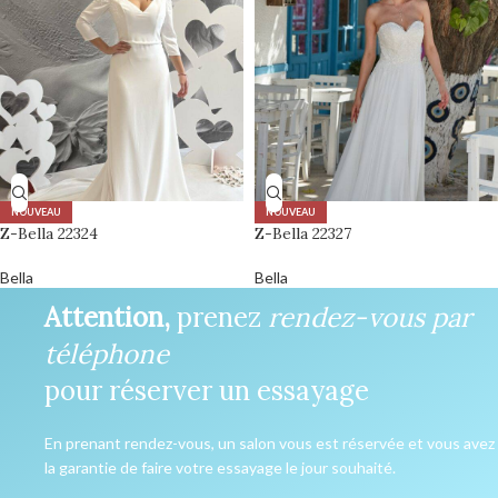
NOUVEAU
NOUVEAU
Z-Bella 22324
Z-Bella 22327
Bella
Bella
Attention,
prenez
rendez-vous par
téléphone
pour réserver un essayage
En prenant rendez-vous, un salon vous est réservée et vous avez
la garantie de faire votre essayage le jour souhaité.