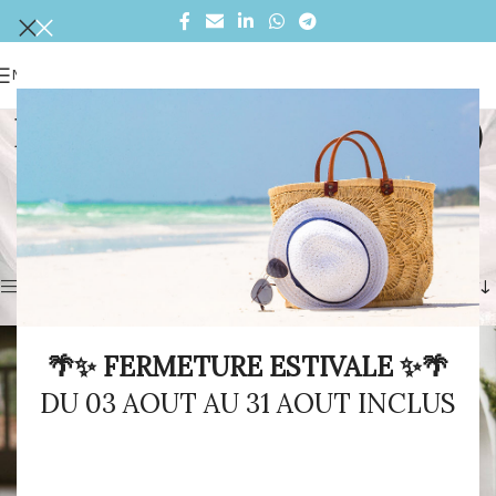
MENU
BELLA (DE 619€ A 2199€)
A partir de 619€ jusqu’à 2199€
Accueil
/
Collections
/
Nos marques
/
BELLA (DE 619€ A 2199€)
/
Page 2
Affichage de 13–18 sur 18 résultats
Afficher la barre latérale
🌴✨ FERMETURE ESTIVALE ✨🌴
DU 03 AOUT AU 31 AOUT INCLUS