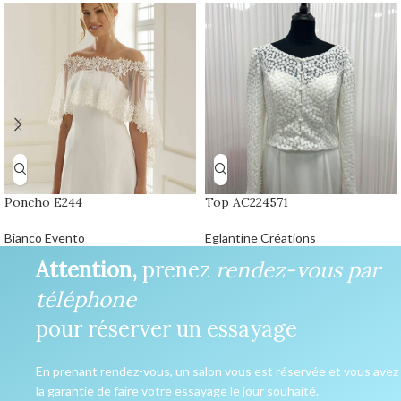
Poncho E244
Top AC224571
Bianco Evento
Eglantine Créations
Attention,
prenez
rendez-vous par
téléphone
pour réserver un essayage
En prenant rendez-vous, un salon vous est réservée et vous avez
la garantie de faire votre essayage le jour souhaité.