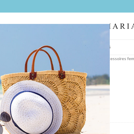
IL
FEMMES
HOMMES
LA BOUTIQUE
CONTACT
BIJOUX
COIFFES
Accueil
/
Collections
/
Bijoux
/
accessoires fe
Boléro E17S
COULEUR
MARQUE