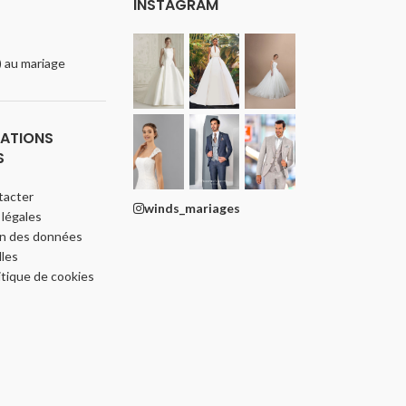
INSTAGRAM
e) au mariage
ATIONS
S
tacter
winds_mariages
légales
on des données
les
itique de cookies