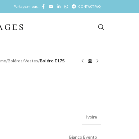
Partagez-nous :
CONTACT
FAQ
mme
/
Boléros/Vestes
/
Boléro E17S
Ivoire
Bianco Evento