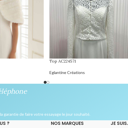
Top AC224571
Eglantine Créations
éléphone
a garantie de faire votre essayage le jour souhaité.
US ?
NOS MARQUES
JE SUIS