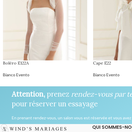
Boléro E122A
Cape E22
Bianco Evento
Bianco Evento
Attention,
prenez
rendez-vous par t
pour réserver un essayage
En prenant rendez-vous, un salon vous est réservée et vous avez l
QUI SOMMES-NO