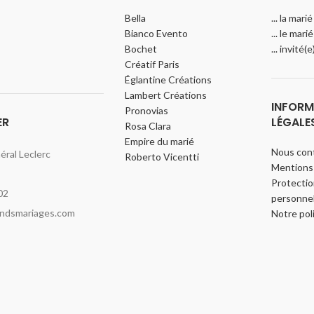
Bella
... la marié
Bianco Evento
... le marié
Bochet
... invité(
Créatif Paris
Églantine Créations
Lambert Créations
INFORM
Pronovias
ER
LÉGALE
Rosa Clara
Empire du marié
Nous con
ral Leclerc
Roberto Vicentti
Mentions 
Protecti
02
personnel
indsmariages.com
Notre pol