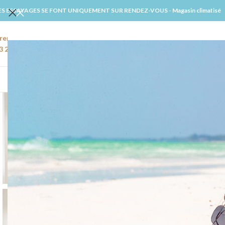
ES ESSAYAGES SE FONT UNIQUEMENT SUR RENDEZ-VOUS - Magasin climatisé
rendre rendez-vous
Email
3 22 91 27 02
amiens@windsmariages.com
ACCUE