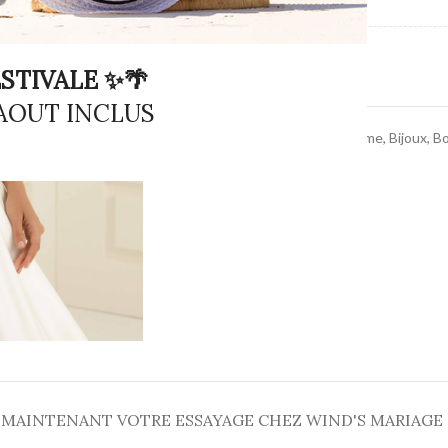
TYPE DE PRODUIT
STIVALE ✨🌴
 AOUT INCLUS
Catégories :
accessoires femme
,
Bijoux
,
Bo
Partager :
 MAINTENANT VOTRE ESSAYAGE CHEZ WIND'S MARIAGE