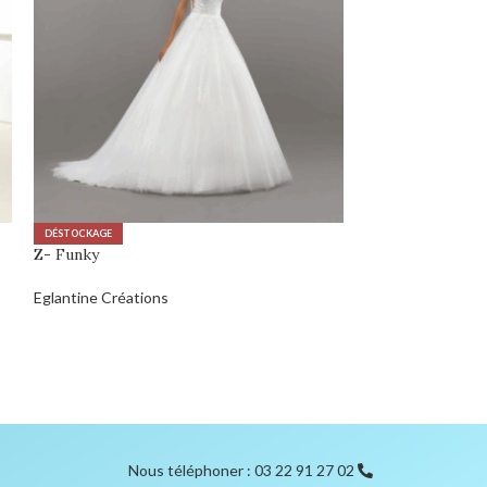
DÉSTOCKAGE
DÉSTOCKAGE
Z- Funky
Z-BO’M – BM210
Eglantine Créations
The Group
Nous téléphoner : 03 22 91 27 02