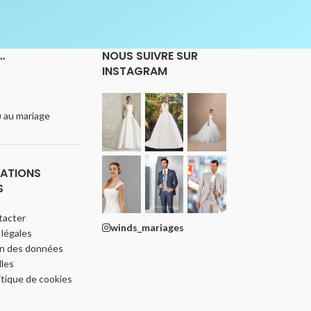
…
NOUS SUIVRE SUR
INSTAGRAM
e) au mariage
ATIONS
S
tacter
winds_mariages
légales
on des données
les
itique de cookies