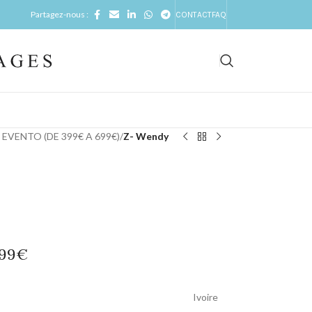
Partagez-nous :
CONTACT
FAQ
EVENTO (DE 399€ A 699€)
/
Z- Wendy
699€
Ivoire