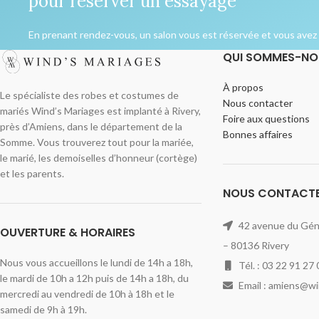
pour réserver un essayage
En prenant rendez-vous, un salon vous est réservée et vous avez l
QUI SOMMES-NO
À propos
Le spécialiste des robes et costumes de
Nous contacter
mariés Wind’s Mariages est implanté à Rivery,
Foire aux questions
près d’Amiens, dans le département de la
Bonnes affaires
Somme. Vous trouverez tout pour la mariée,
le marié, les demoiselles d’honneur (cortège)
et les parents.
NOUS CONTACT
42 avenue du Géné
OUVERTURE & HORAIRES
– 80136 Rivery
Nous vous accueillons le lundi de 14h a 18h,
Tél. : 03 22 91 27 
le mardi de 10h a 12h puis de 14h a 18h, du
Email : amiens@w
mercredi au vendredi de 10h à 18h et le
samedi de 9h à 19h.