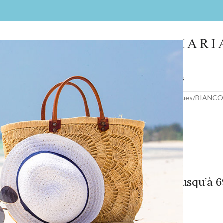
IL
FEMMES
HOMMES
LA BOUTIQUE
CONTACT
BIJOUX
COIFFES
Accueil
/
Collections
/
Nos marques
/
BIANCO 
Z- Wendy
A partir de 399€ jusqu’à 
COULEUR