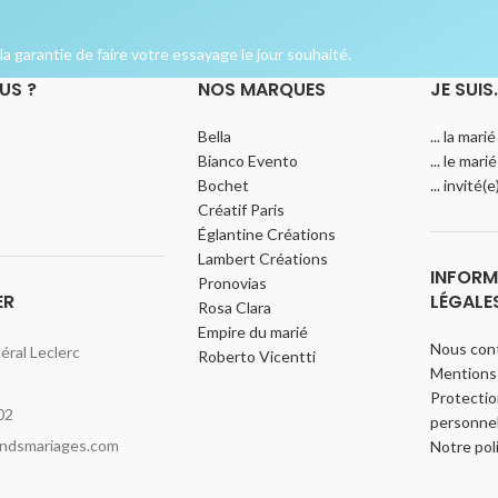
a garantie de faire votre essayage le jour souhaité.
US ?
NOS MARQUES
JE SUIS
Bella
... la marié
Bianco Evento
... le marié
Bochet
... invité(
Créatif Paris
Églantine Créations
Lambert Créations
INFORM
Pronovias
ER
LÉGALE
Rosa Clara
Empire du marié
Nous con
ral Leclerc
Roberto Vicentti
Mentions 
Protecti
02
personnel
indsmariages.com
Notre pol