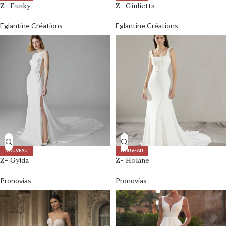
Z- Funky
Z- Giulietta
Eglantine Créations
Eglantine Créations
NOUVEAU
NOUVEAU
Z- Gylda
Z- Holane
Pronovias
Pronovias