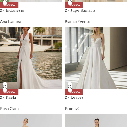
NOUVEAU
NOUVEAU
Z- Indonesie
Z- Jupe Bamaris
Ana Isadora
Bianco Evento
NOUVEAU
NOUVEAU
Z- Kaela
Z- Leaves
Rosa Clara
Pronovias