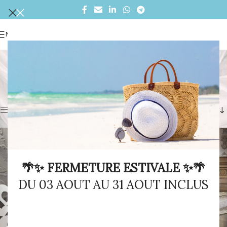
MENU
Bonnes affaires la mariée
Accueil
/
Collections
/
La mariée
/
Bonnes affaires la mariée
/
Page 5
Affichage de 49–60 sur 81 résultats
Afficher la barre latérale
🌴✨ FERMETURE ESTIVALE ✨🌴
DU 03 AOUT AU 31 AOUT INCLUS