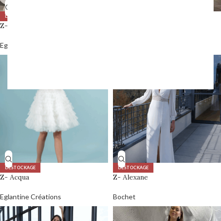
DÉSTOCKAGE
DÉSTOCKAGE
Z- 180-181-01
Z- Aconita
Eglantine Créations
Pronovias
DÉSTOCKAGE
DÉSTOCKAGE
Z- Acqua
Z- Alexane
Eglantine Créations
Bochet