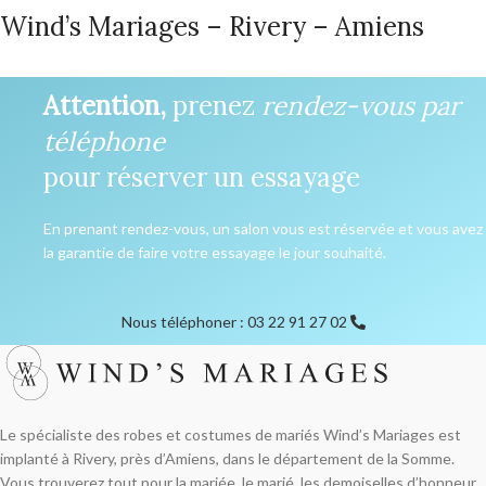
Wind’s Mariages – Rivery – Amiens
Attention,
prenez
rendez-vous par
téléphone
pour réserver un essayage
En prenant rendez-vous, un salon vous est réservée et vous avez
la garantie de faire votre essayage le jour souhaité.
Nous téléphoner : 03 22 91 27 02
Le spécialiste des robes et costumes de mariés Wind’s Mariages est
implanté à Rivery, près d’Amiens, dans le département de la Somme.
Vous trouverez tout pour la mariée, le marié, les demoiselles d’honneur