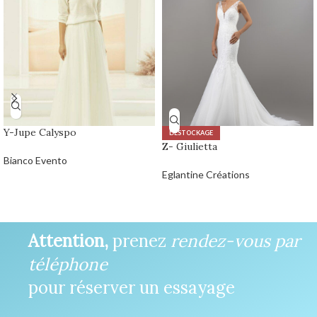
Y-Jupe Calyspo
DÉSTOCKAGE
Z- Giulietta
Bianco Evento
Eglantine Créations
Attention,
prenez
rendez-vous par
téléphone
pour réserver un essayage