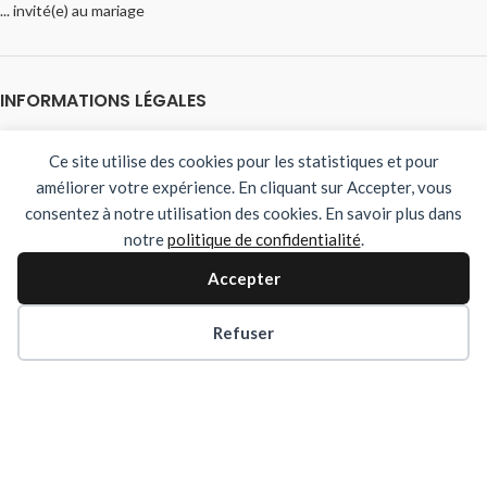
... invité(e) au mariage
INFORMATIONS LÉGALES
Nous contacter
Ce site utilise des cookies pour les statistiques et pour
Mentions légales
améliorer votre expérience. En cliquant sur Accepter, vous
Protection des données personnelles
consentez à notre utilisation des cookies. En savoir plus dans
Notre politique de cookies
notre
politique de confidentialité
.
NOUS SUIVRE SUR INSTAGRAM
Accepter
Refuser