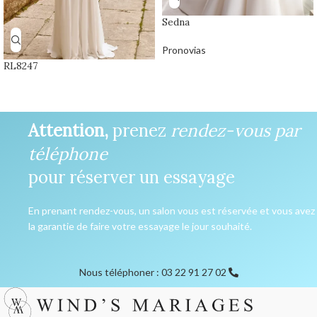
Sedna
Pronovias
RL8247
Attention,
prenez
rendez-vous par
téléphone
pour réserver un essayage
En prenant rendez-vous, un salon vous est réservée et vous avez
la garantie de faire votre essayage le jour souhaité.
Nous téléphoner : 03 22 91 27 02