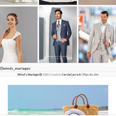
winds_mariages
Wind's Mariage
2026 Création
CercleCarre.fr
|
Plan du site