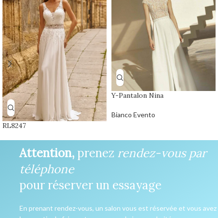
Y-Pantalon Nina
Bianco Evento
RL8247
Attention,
prenez
rendez-vous par
téléphone
pour réserver un essayage
En prenant rendez-vous, un salon vous est réservée et vous avez