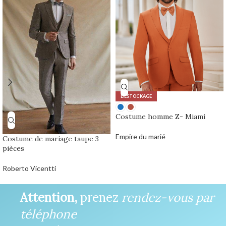
DÉSTOCKAGE
Costume homme Z- Miami
Empire du marié
Costume de mariage taupe 3
0,00
€
pièces
Roberto Vicentti
Attention,
prenez
rendez-vous par
téléphone