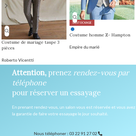
DÉSTOCKAGE
Costume homme Z- Hampton
Costume de mariage taupe 3
Empire du marié
pièces
0,00
€
Roberto Vicentti
Attention,
prenez
rendez-vous par
téléphone
pour réserver un essayage
En prenant rendez-vous, un salon vous est réservée et vous avez
la garantie de faire votre essayage le jour souhaité.
Nous téléphoner : 03 22 91 27 02