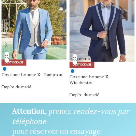
DÉSTOCKAGE
DÉSTOCKAGE
Costume homme Z- Hampton
Costume homme Z-
Winchester
Empire du marié
0,00
€
Empire du marié
0,00
€
Attention,
prenez
rendez-vous par
téléphone
pour réserver un essayage