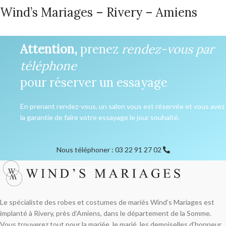
Wind’s Mariages – Rivery – Amiens
Attention,
prenez
rendez-vous par
téléphone
pour réserver un essayage
En prenant rendez-vous, un salon vous est réservée et vous avez
la garantie de faire votre essayage le jour souhaité.
Nous téléphoner : 03 22 91 27 02
Le spécialiste des robes et costumes de mariés Wind’s Mariages est
implanté à Rivery, près d’Amiens, dans le département de la Somme.
Vous trouverez tout pour la mariée, le marié, les demoiselles d’honneur