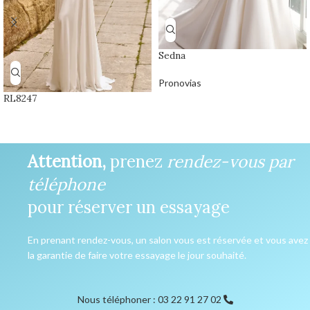
Sedna
Pronovias
RL8247
Attention,
prenez
rendez-vous par
téléphone
pour réserver un essayage
En prenant rendez-vous, un salon vous est réservée et vous avez
la garantie de faire votre essayage le jour souhaité.
Nous téléphoner : 03 22 91 27 02