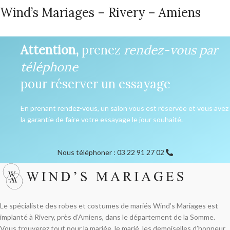
Wind’s Mariages – Rivery – Amiens
Attention,
prenez
rendez-vous par
téléphone
pour réserver un essayage
En prenant rendez-vous, un salon vous est réservée et vous avez
la garantie de faire votre essayage le jour souhaité.
Nous téléphoner : 03 22 91 27 02
Le spécialiste des robes et costumes de mariés Wind’s Mariages est
implanté à Rivery, près d’Amiens, dans le département de la Somme.
Vous trouverez tout pour la mariée, le marié, les demoiselles d’honneur