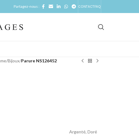
Partagez-nous :
CONTACT
FAQ
mme
/
Bijoux
/
Parure NS126452
Argenté
,
Doré