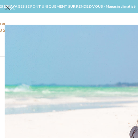
ES ESSAYAGES SE FONT UNIQUEMENT SUR RENDEZ-VOUS - Magasin climatisé
rendre rendez-vous
Email
3 22 91 27 02
amiens@windsmariages.com
ACCUE