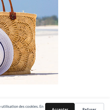
 utilisation des cookies. En
Accepter
Refuser