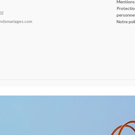
Mentions 
Protecti
02
personnel
indsmariages.com
Notre pol