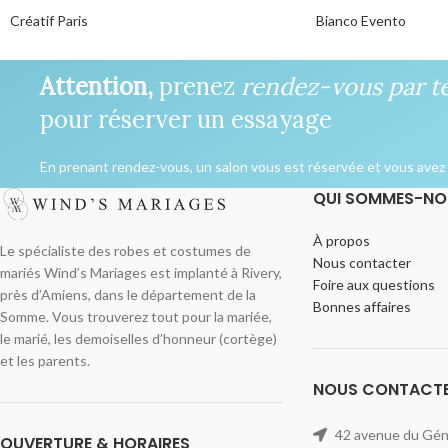
Créatif Paris
Bianco Evento
Attention,
prenez
rendez-vous par t
pour réserver un essayage
En prenant rendez-vous, un salon vous est réservée et vous avez l
QUI SOMMES-NO
À propos
Le spécialiste des robes et costumes de
Nous contacter
mariés Wind’s Mariages est implanté à Rivery,
Foire aux questions
près d’Amiens, dans le département de la
Bonnes affaires
Somme. Vous trouverez tout pour la mariée,
le marié, les demoiselles d’honneur (cortège)
et les parents.
NOUS CONTACT
42 avenue du Géné
OUVERTURE & HORAIRES