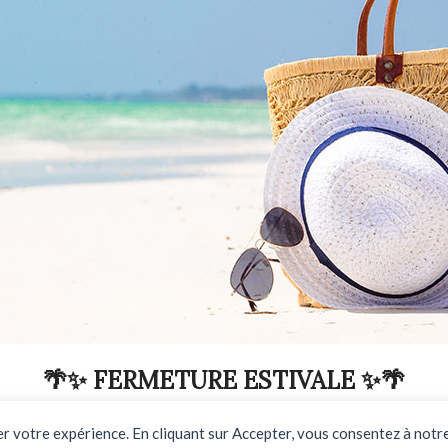
🌴✨ FERMETURE ESTIVALE ✨🌴
DU 03 AOUT AU 31 AOUT INCLUS
rer votre expérience. En cliquant sur Accepter, vous consentez à notre