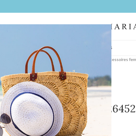
IL
FEMMES
HOMMES
LA BOUTIQUE
CONTACT
BIJOUX
COIFFES
Accueil
/
Collections
/
Bijoux
/
accessoires fe
Parure NS126452
COULEUR