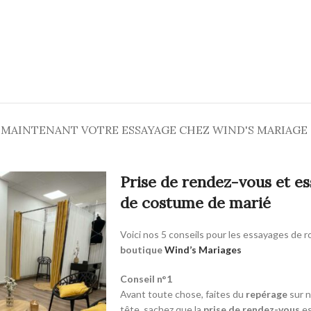
 MAINTENANT VOTRE ESSAYAGE CHEZ WIND'S MARIAGE
Prise de rendez-vous et e
de costume de marié
Voici nos 5 conseils pour les essayages de 
boutique
Wind’s Mariages
Conseil n°1
Avant toute chose, faites du
repérage
sur n
tête, sachez que la
prise de rendez-vous
es