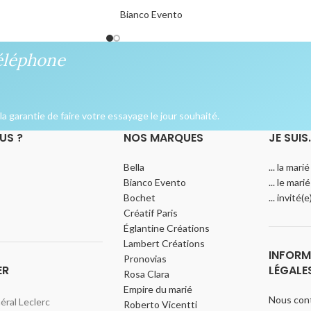
Bianco Evento
éléphone
a garantie de faire votre essayage le jour souhaité.
US ?
NOS MARQUES
JE SUIS
Bella
... la marié
Bianco Evento
... le marié
Bochet
... invité(
Créatif Paris
Églantine Créations
Lambert Créations
INFORM
Pronovias
ER
LÉGALE
Rosa Clara
Empire du marié
Nous con
ral Leclerc
Roberto Vicentti