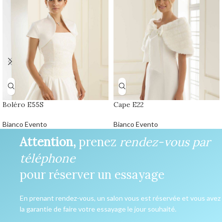
Boléro E55S
Cape E22
Bianco Evento
Bianco Evento
Attention,
prenez
rendez-vous par
téléphone
pour réserver un essayage
En prenant rendez-vous, un salon vous est réservée et vous avez
la garantie de faire votre essayage le jour souhaité.