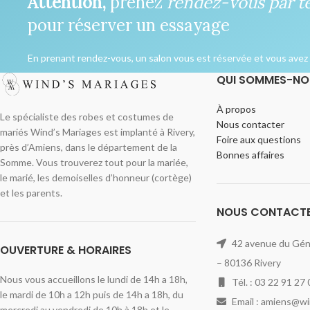
Attention,
prenez
rendez-vous par t
pour réserver un essayage
En prenant rendez-vous, un salon vous est réservée et vous avez l
QUI SOMMES-NO
À propos
Le spécialiste des robes et costumes de
Nous contacter
mariés Wind’s Mariages est implanté à Rivery,
Foire aux questions
près d’Amiens, dans le département de la
Bonnes affaires
Somme. Vous trouverez tout pour la mariée,
le marié, les demoiselles d’honneur (cortège)
et les parents.
NOUS CONTACT
42 avenue du Géné
OUVERTURE & HORAIRES
– 80136 Rivery
Nous vous accueillons le lundi de 14h a 18h,
Tél. : 03 22 91 27 
le mardi de 10h a 12h puis de 14h a 18h, du
Email : amiens@w
mercredi au vendredi de 10h à 18h et le