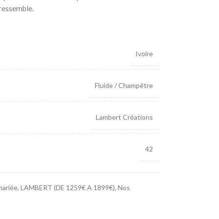
 ressemble.
Ivoire
Fluide / Champêtre
Lambert Créations
42
mariée
,
LAMBERT (DE 1259€ A 1899€)
,
Nos