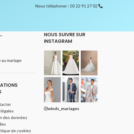
Nous téléphoner : 03 22 91 27 02
…
NOUS SUIVRE SUR
INSTAGRAM
e) au mariage
ATIONS
S
tacter
winds_mariages
légales
on des données
les
itique de cookies