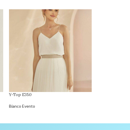
Y-Top E350
DÉSTOCKAGE
Z- Giulietta
Bianco Evento
Eglantine Créatio