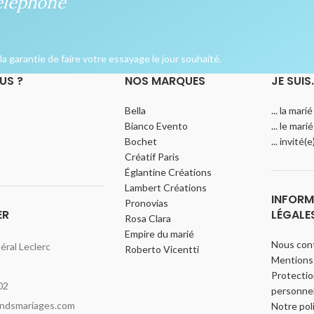
éléphone
a garantie de faire votre essayage le jour souhaité.
US ?
NOS MARQUES
JE SUIS
Bella
... la marié
Bianco Evento
... le marié
Bochet
... invité(
Créatif Paris
Églantine Créations
Lambert Créations
INFORM
Pronovias
ER
LÉGALE
Rosa Clara
Empire du marié
Nous con
ral Leclerc
Roberto Vicentti
Mentions 
Protecti
02
personnel
indsmariages.com
Notre pol