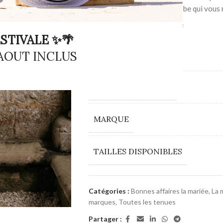
créations, trouvez La robe qui vous
Site Lambert Créations
STIVALE ✨🌴
 AOUT INCLUS
COULEUR
COUPES DES ROBES
MARQUE
TAILLES DISPONIBLES
Catégories :
Bonnes affaires la mariée
,
La 
marques
,
Toutes les tenues
Partager :