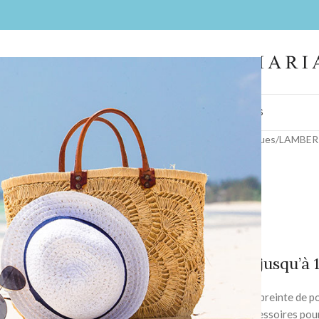
IL
FEMMES
HOMMES
LA BOUTIQUE
CONTACT
BIJOUX
COIFFES
Accueil
/
Collections
/
Nos marques
/
LAMBERT
Z- Eleonore
À partir de 1599€ jusqu’à
Nouvelle collection empreinte de po
intemporelles, jolis accessoires pour