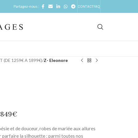
Partagez-nous :
CONTACT
FAQ
 (DE 1259€ A 1899€)
/
Z- Eleonore
 1849€
ésie et de douceur, robes de mariée aux allures
 parfaire la silhouette : parmi toutes nos