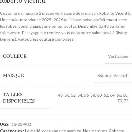
Roberto Vicentti
Costume de mariage 2 pièces vert sauge de la maison Roberto Vicentti.
Une couleur tendance 2025–2026 qui s’harmonise parfaitement avec
les robes ivoire, champagne ou terracotta. Disponible du 48 au 72 en
taille veste. Essayage sur rendez-vous dans notre salon privé à Rivery
(Amiens). Retouches couture comprises.
COULEUR
Vert sauge
MARQUE
Roberto Vicentti
TAILLES
48
,
50
,
52
,
54
,
56
,
58
,
60
,
62
,
64
,
66
,
68
,
DISPONIBLES
70
,
72
UGS :
15-23-900
Catégories :
Le marié, costumes de mariage
,
Nos marques
,
Roberto