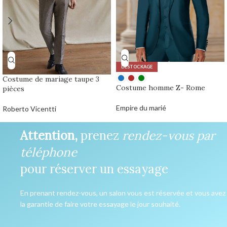
DÉSTOCKAGE
Costume de mariage taupe 3
Costume homme Z- Rome
pièces
Empire du marié
Roberto Vicentti
0,00
€
Attention,
prenez
rendez-vous par
téléphone
pour réserver un essayage
En prenant rendez-vous, un salon vous est réservée et vous avez
la garantie de faire votre essayage le jour souhaité.