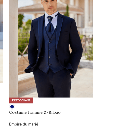
RUPTURE DE STOCK
DÉSTOCKAGE
NY3373
Costume homme Z-Bilbao
Fashion NewYork
0,00
€
Empire du marié
0,00
€