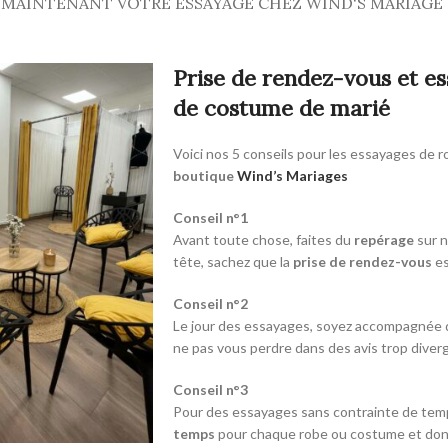
 MAINTENANT VOTRE ESSAYAGE CHEZ WIND'S MARIAGE
Prise de rendez-vous et e
de costume de marié
Voici nos 5 conseils pour les essayages de 
boutique
Wind’s Mariages
Conseil n°1
Avant toute chose, faites du
repérage
sur n
tête, sachez que la
prise de rendez-vous
es
Conseil n°2
Le jour des essayages, soyez accompagnée
ne pas vous perdre dans des avis trop diver
Conseil n°3
Pour des essayages sans contrainte de temps
temps
pour chaque robe ou costume et donc 