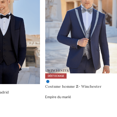
DÉSTOCKAGE
Costume homme Z- Winchester
drid
Empire du marié
0,00
€