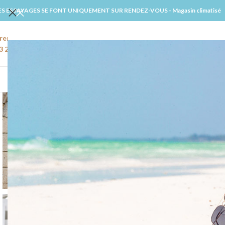
ES ESSAYAGES SE FONT UNIQUEMENT SUR RENDEZ-VOUS - Magasin climatisé
rendre rendez-vous
Email
3 22 91 27 02
amiens@windsmariages.com
ACCUE