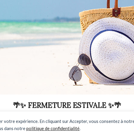
🌴✨ FERMETURE ESTIVALE ✨🌴
DU 03 AOUT AU 31 AOUT INCLUS
rer votre expérience. En cliquant sur Accepter, vous consentez à notre
us dans notre
politique de confidentialité
.