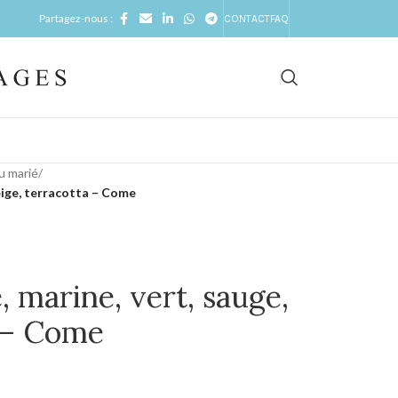
Partagez-nous :
CONTACT
FAQ
u marié
/
eige, terracotta – Come
 marine, vert, sauge,
a – Come