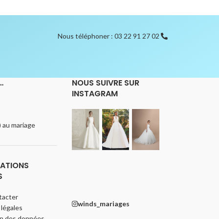
Nous téléphoner : 03 22 91 27 02
…
NOUS SUIVRE SUR
INSTAGRAM
e) au mariage
ATIONS
S
tacter
winds_mariages
légales
on des données