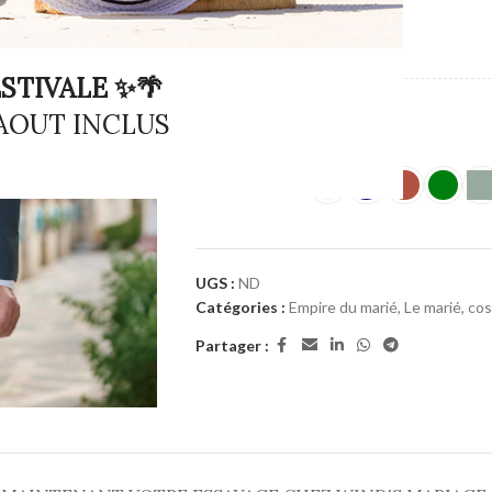
COULEUR
STIVALE ✨🌴
MARQUE
 AOUT INCLUS
COULEUR
UGS :
ND
Catégories :
Empire du marié
,
Le marié, co
Partager :