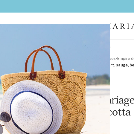
IL
FEMMES
HOMMES
LA BOUTIQUE
CONTACT
BIJOUX
COIFFES
Accueil
/
Collections
/
Nos marques
/
Empire d
Costume mariage, marine, vert, sauge, b
Costume mariage,
beige, terracott
0,00
€