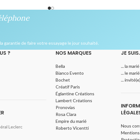
éléphone
a garantie de faire votre essayage le jour souhaité.
US ?
NOS MARQUES
JE SUIS
Bella
... la marié
Bianco Evento
... le marié
Bochet
... invité(
Créatif Paris
Églantine Créations
Lambert Créations
INFORM
Pronovias
ER
LÉGALE
Rosa Clara
Empire du marié
Nous con
ral Leclerc
Roberto Vicentti
Mentions 
Protecti