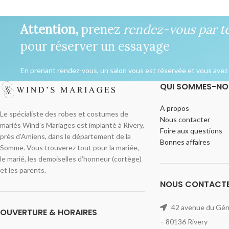
Attention,
prenez
rendez-vous par t
pour réserver un essayage
En prenant rendez-vous, un salon vous est réservée et vous avez l
QUI SOMMES-NO
À propos
Le spécialiste des robes et costumes de
Nous contacter
mariés Wind’s Mariages est implanté à Rivery,
Foire aux questions
près d’Amiens, dans le département de la
Bonnes affaires
Somme. Vous trouverez tout pour la mariée,
le marié, les demoiselles d’honneur (cortège)
et les parents.
NOUS CONTACT
42 avenue du Géné
OUVERTURE & HORAIRES
– 80136 Rivery