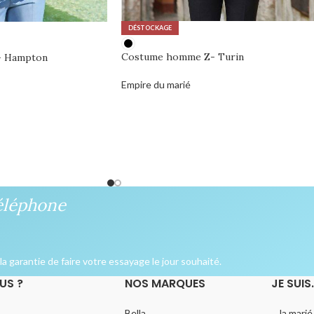
DÉSTOCKAGE
Costume homme Z- Turin
- Hampton
Empire du marié
0,00
€
éléphone
a garantie de faire votre essayage le jour souhaité.
US ?
NOS MARQUES
JE SUIS
Bella
... la marié