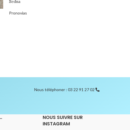
Sedna
Pronovias
DÉSTOCKAGE
Z- 07.23.310
Roberto Vicentti
0,00
€
Nous téléphoner : 03 22 91 27 02
…
NOUS SUIVRE SUR
INSTAGRAM