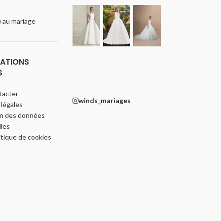
e) au mariage
ATIONS
S
tacter
winds_mariages
légales
on des données
les
itique de cookies