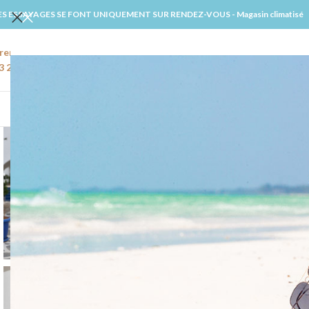
ES ESSAYAGES SE FONT UNIQUEMENT SUR RENDEZ-VOUS - Magasin climatisé
rendre rendez-vous
Email
3 22 91 27 02
amiens@windsmariages.com
ACCUE