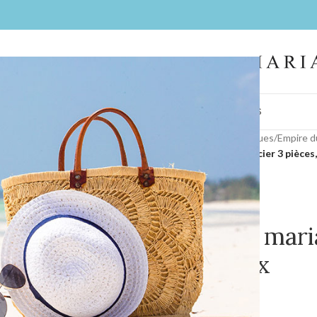
IL
FEMMES
HOMMES
LA BOUTIQUE
CONTACT
BIJOUX
COIFFES
Accueil
/
Collections
/
Nos marques
/
Empire d
Costume de mariage col officier 3 pièces
Costume de mariag
pièces, Cadix
0,00
€