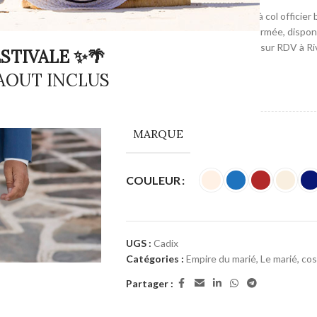
Costume de mariage 3 pièces à col officier
coupe militaire élégante et affirmée, disponi
marine. Du 48 au 72. Essayage sur RDV à Ri
STIVALE ✨🌴
 AOUT INCLUS
COULEUR
MARQUE
COULEUR
UGS :
Cadix
Catégories :
Empire du marié
,
Le marié, co
Partager :