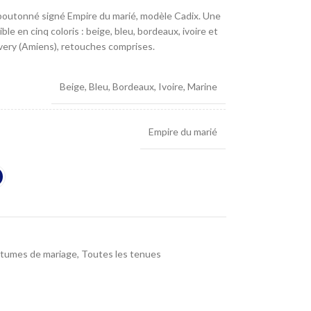
 boutonné signé Empire du marié, modèle Cadix. Une
ble en cinq coloris : beige, bleu, bordeaux, ivoire et
very (Amiens), retouches comprises.
Beige
,
Bleu
,
Bordeaux
,
Ivoire
,
Marine
Empire du marié
stumes de mariage
,
Toutes les tenues