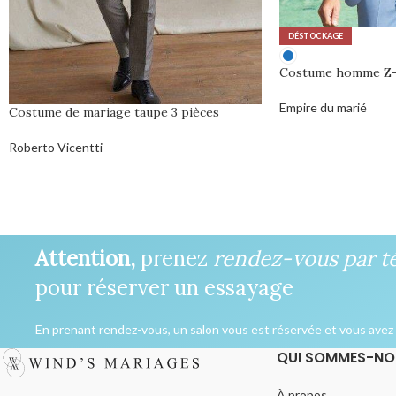
DÉSTOCKAGE
Costume homme Z
Empire du marié
Costume de mariage taupe 3 pièces
0,00
€
Roberto Vicentti
Attention,
prenez
rendez-vous par t
pour réserver un essayage
En prenant rendez-vous, un salon vous est réservée et vous avez l
QUI SOMMES-NO
À propos