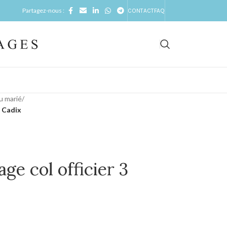
Partagez-nous :
CONTACT
FAQ
u marié
/
, Cadix
e col officier 3