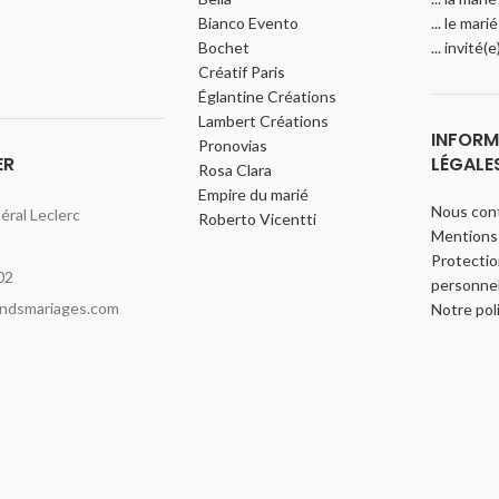
Bianco Evento
... le marié
Bochet
... invité(
Créatif Paris
Églantine Créations
Lambert Créations
INFORM
Pronovias
ER
LÉGALE
Rosa Clara
Empire du marié
Nous con
ral Leclerc
Roberto Vicentti
Mentions 
Protecti
02
personnel
indsmariages.com
Notre pol