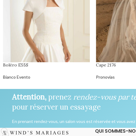
Boléro E55S
Cape 2176
Bianco Evento
Pronovias
Attention,
prenez
rendez-vous par t
pour réserver un essayage
En prenant rendez-vous, un salon vous est réservée et vous avez l
QUI SOMMES-NO