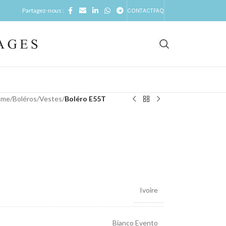
Partagez-nous :
CONTACT
FAQ
mme
/
Boléros/Vestes
/
Boléro E55T
Ivoire
Bianco Evento