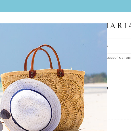
IL
FEMMES
HOMMES
LA BOUTIQUE
CONTACT
BIJOUX
COIFFES
Accueil
/
Collections
/
Bijoux
/
accessoires fe
Boléro E55T
COULEUR
MARQUE