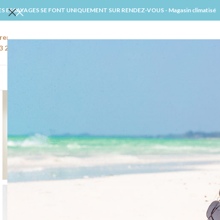
ES ESSAYAGES SE FONT UNIQUEMENT SUR RENDEZ-VOUS - Magasin climatisé
rendre rendez-vous
Email
3 22 91 27 02
amiens@windsmariages.com
ACCUE