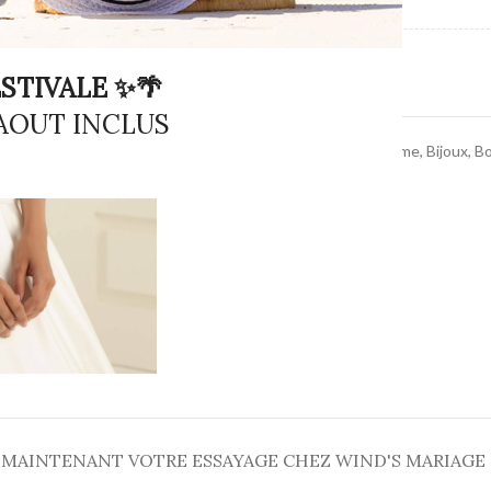
TYPE DE PRODUIT
STIVALE ✨🌴
 AOUT INCLUS
Catégories :
accessoires femme
,
Bijoux
,
Bo
Partager :
 MAINTENANT VOTRE ESSAYAGE CHEZ WIND'S MARIAGE