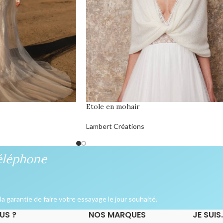
Etole en mohair
Lambert Créations
éléphone
a garantie de faire votre essayage le jour souhaité.
US ?
NOS MARQUES
JE SUIS