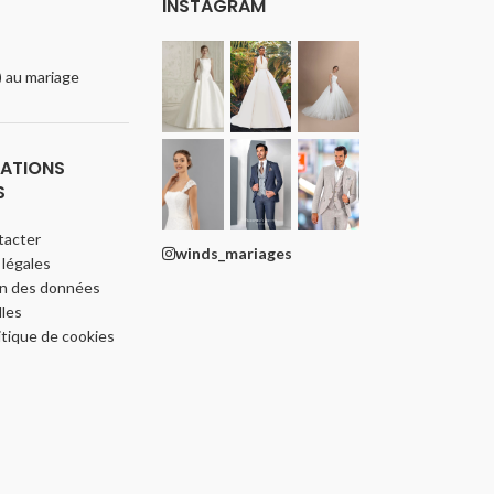
INSTAGRAM
e) au mariage
ATIONS
S
tacter
winds_mariages
légales
on des données
les
itique de cookies