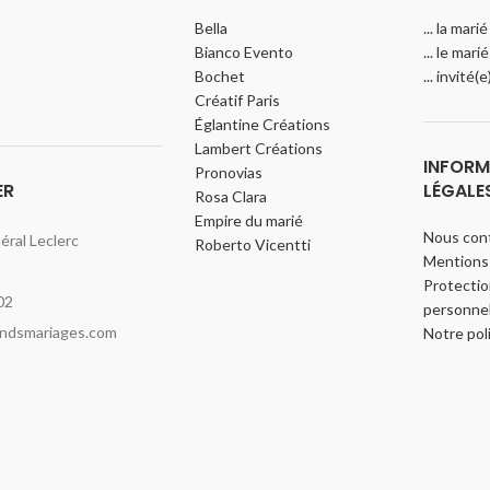
Bella
... la marié
Bianco Evento
... le marié
Bochet
... invité(
Créatif Paris
Églantine Créations
Lambert Créations
INFORM
Pronovias
ER
LÉGALE
Rosa Clara
Empire du marié
Nous con
ral Leclerc
Roberto Vicentti
Mentions 
Protecti
02
personnel
indsmariages.com
Notre pol