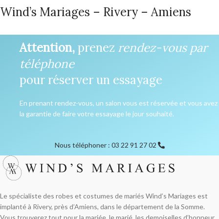
Wind’s Mariages – Rivery – Amiens
Attention,
prenez
rendez-vous par
téléphone
pour réserver un essayage
En prenant rendez-vous, un salon vous est réservée et vous avez
la garantie de faire votre essayage le jour souhaité.
Nous téléphoner : 03 22 91 27 02
Le spécialiste des robes et costumes de mariés Wind’s Mariages est
implanté à Rivery, près d’Amiens, dans le département de la Somme.
Vous trouverez tout pour la mariée, le marié, les demoiselles d’honneur