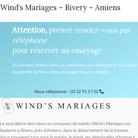
Wind’s Mariages – Rivery – Amiens
Attention,
prenez
rendez-vous par
téléphone
pour réserver un essayage
En prenant rendez-vous, un salon vous est réservée et vous avez
la garantie de faire votre essayage le jour souhaité.
Nous téléphoner : 03 22 91 27 02
Le spécialiste des robes et costumes de mariés Wind’s Mariages est
implanté à Rivery, près d’Amiens, dans le département de la Somme.
Vous trouverez tout pour la mariée, le marié, les demoiselles d’honneur