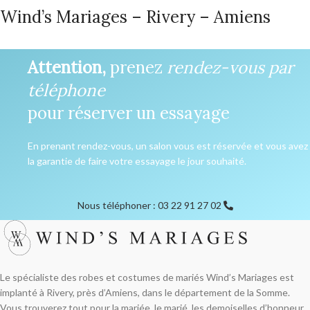
Wind’s Mariages – Rivery – Amiens
Attention,
prenez
rendez-vous par
téléphone
pour réserver un essayage
En prenant rendez-vous, un salon vous est réservée et vous avez
la garantie de faire votre essayage le jour souhaité.
Nous téléphoner : 03 22 91 27 02
Le spécialiste des robes et costumes de mariés Wind’s Mariages est
implanté à Rivery, près d’Amiens, dans le département de la Somme.
Vous trouverez tout pour la mariée, le marié, les demoiselles d’honneur