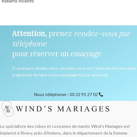
Roberto Vicentti
0,00
€
Attention,
prenez
rendez-vous par
téléphone
pour réserver un essayage
En prenant rendez-vous, un salon vous est réservée et vous avez
la garantie de faire votre essayage le jour souhaité.
Nous téléphoner : 03 22 91 27 02
Le spécialiste des robes et costumes de mariés Wind’s Mariages est
implanté à Rivery, près d’Amiens, dans le département de la Somme.