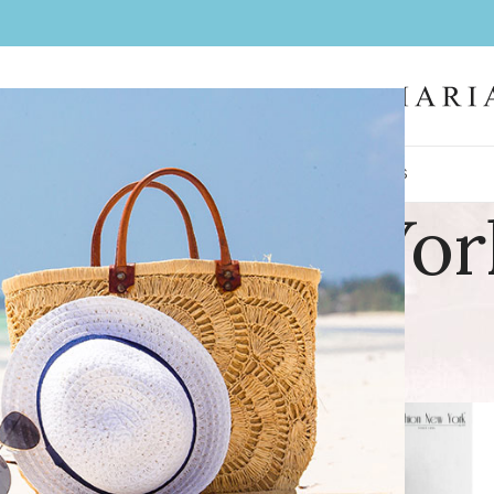
IL
FEMMES
HOMMES
LA BOUTIQUE
CONTACT
BIJOUX
COIFFES
shion New-Yor
ction bientôt disponible
'invitée
/
Fashion New-York
Aff