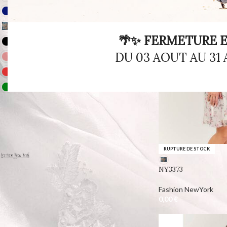
Marine
4
Motif
1
🌴✨ FERMETURE E
Noir
1
DU 03 AOUT AU 31
Rose
2
Rouge
1
Vert
2
COLLECTIONS
RUPTURE DE STOCK
Fashion NewYork
10
NY3373
Fashion NewYork
0,00
€