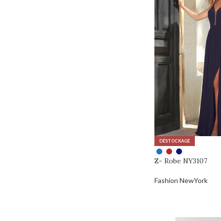
DÉSTOCKAGE
Z- Robe NY3107
Fashion NewYork
0,00
€