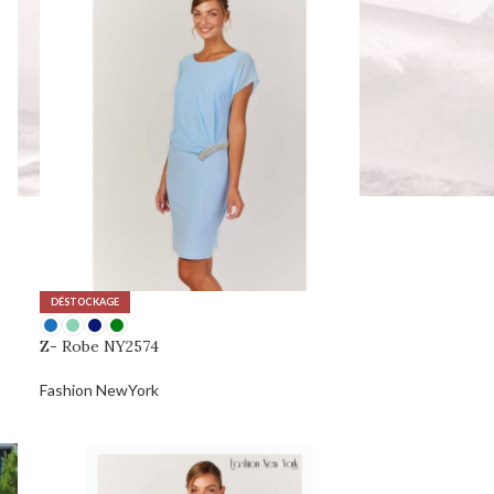
DÉSTOCKAGE
Z- Robe NY2574
Fashion NewYork
0,00
€