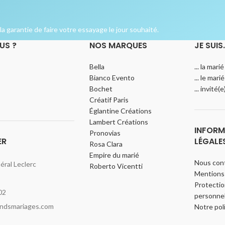
a garantie de faire votre essayage le jour souhaité.
US ?
NOS MARQUES
JE SUIS
Bella
... la marié
Bianco Evento
... le marié
Bochet
... invité(
Créatif Paris
Églantine Créations
Lambert Créations
INFORM
Pronovias
ER
LÉGALE
Rosa Clara
Empire du marié
Nous con
ral Leclerc
Roberto Vicentti
Mentions 
Protecti
02
personnel
indsmariages.com
Notre pol