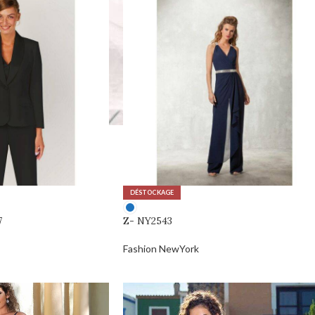
DÉSTOCKAGE
7
Z- NY2543
Fashion NewYork
0,00
€