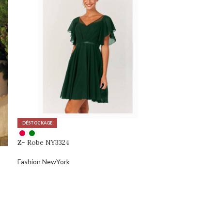
DÉSTOCKAGE
Z- Robe NY3324
Fashion NewYork
0,00
€