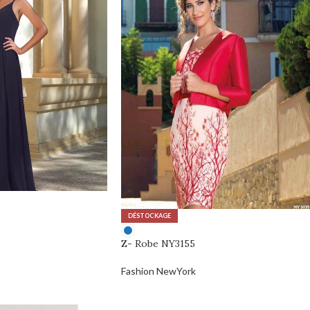
DÉSTOCKAGE
Z- Robe NY3155
Fashion NewYork
0,00
€