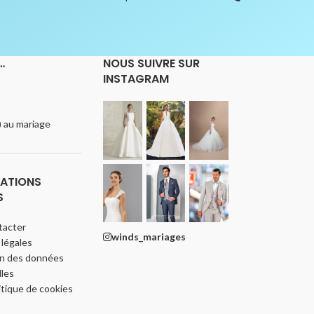
…
NOUS SUIVRE SUR
INSTAGRAM
e) au mariage
ATIONS
S
tacter
winds_mariages
légales
on des données
les
itique de cookies