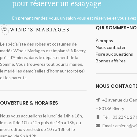
pour réserver un essayage
En prenant rendez-vous, un salon vous est réservée et vous avez l
QUI SOMMES-NO
À propos
Le spécialiste des robes et costumes de
Nous contacter
mariés Wind’s Mariages est implanté à Rivery,
Foire aux questions
près d’Amiens, dans le département de la
Bonnes affaires
Somme. Vous trouverez tout pour la mariée,
le marié, les demoiselles d’honneur (cortège)
et les parents.
NOUS CONTACT
42 avenue du Géné
OUVERTURE & HORAIRES
– 80136 Rivery
Nous vous accueillons le lundi de 14h a 18h,
Tél. : 03 22 91 27 
le mardi de 10h a 12h puis de 14h a 18h, du
Email : amiens@w
mercredi au vendredi de 10h à 18h et le
samedi de 9h à 19h.