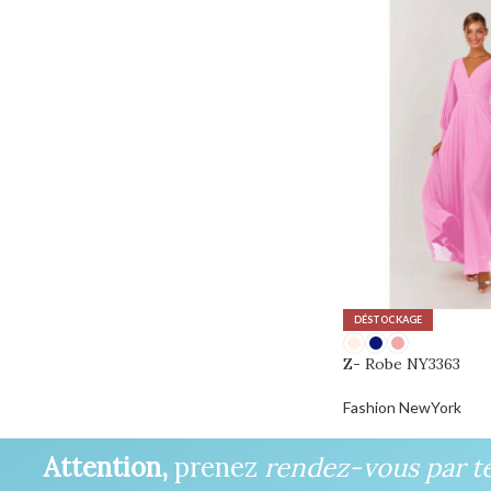
DÉSTOCKAGE
Z- Robe NY3363
Fashion NewYork
0,00
€
Attention,
prenez
rendez-vous par t