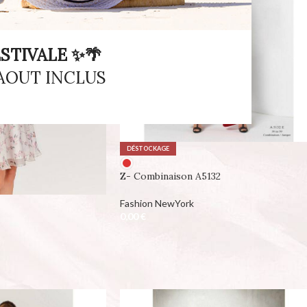
STIVALE ✨🌴
 AOUT INCLUS
DÉSTOCKAGE
Z- Combinaison A5132
Fashion NewYork
0,00
€