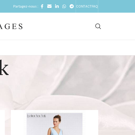
Partagez-nous :
CONTACT
FAQ
k
icher
9
24
36