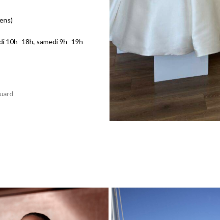
iens)
edi 10h–18h, samedi 9h–19h
luard