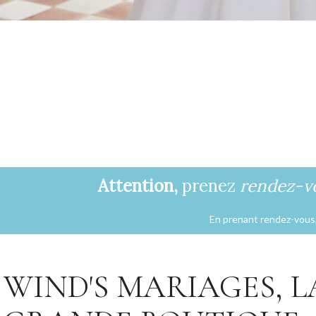
Collection 2027
VOIR LE LOOKBOOK
Attention,
prenez
rendez-v
En prenant rendez-vous, 
WIND'S MARIAGES, L