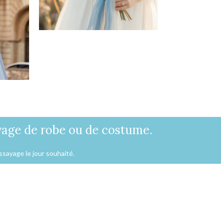
Bonnes Affaires
Voir
yage de robe ou de costume.
ssayage le jour souhaité.