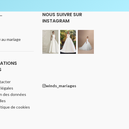
…
NOUS SUIVRE SUR
INSTAGRAM
e) au mariage
ATIONS
S
tacter
winds_mariages
légales
on des données
les
itique de cookies