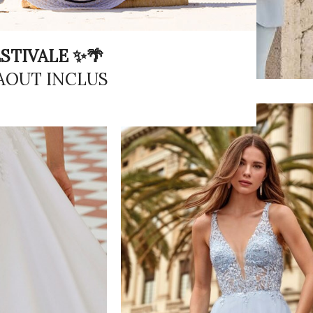
STIVALE ✨🌴
 AOUT INCLUS
Collection
costumes
VOIR LE LOOKBOOK