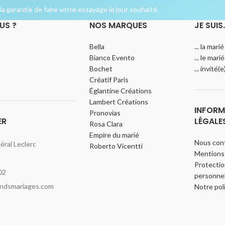
a garantie de faire votre essayage le jour souhaité.
US ?
NOS MARQUES
JE SUIS
Bella
... la marié
Bianco Evento
... le marié
Bochet
... invité(
Créatif Paris
Églantine Créations
Lambert Créations
INFORM
Pronovias
ER
LÉGALE
Rosa Clara
Empire du marié
Nous con
ral Leclerc
Roberto Vicentti
Mentions 
Protecti
02
personnel
indsmariages.com
Notre pol