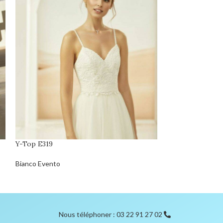
Y-Top E319
DÉSTOCKAGE
Z- Funky
Bianco Evento
Eglantine Créatio
Nous téléphoner : 03 22 91 27 02