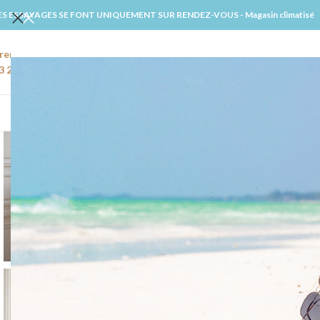
ES ESSAYAGES SE FONT UNIQUEMENT SUR RENDEZ-VOUS - Magasin climatisé
rendre rendez-vous
Email
3 22 91 27 02
amiens@windsmariages.com
ACCUE