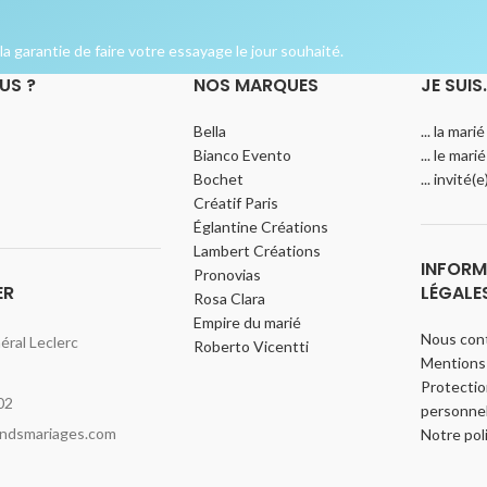
a garantie de faire votre essayage le jour souhaité.
US ?
NOS MARQUES
JE SUIS
Bella
... la marié
Bianco Evento
... le marié
Bochet
... invité(
Créatif Paris
Églantine Créations
Lambert Créations
INFORM
Pronovias
ER
LÉGALE
Rosa Clara
Empire du marié
Nous con
ral Leclerc
Roberto Vicentti
Mentions 
Protecti
02
personnel
indsmariages.com
Notre pol