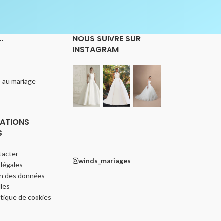
…
NOUS SUIVRE SUR
INSTAGRAM
e) au mariage
ATIONS
S
tacter
winds_mariages
légales
on des données
les
itique de cookies