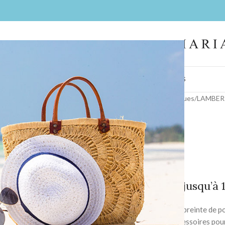
IL
FEMMES
HOMMES
LA BOUTIQUE
CONTACT
BIJOUX
COIFFES
Accueil
/
Collections
/
Nos marques
/
LAMBERT
Stella
À partir de 1599€ jusqu’à
Nouvelle collection empreinte de po
intemporelles, jolis accessoires pour