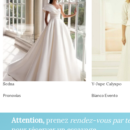
Sedna
Y-Jupe Calyspo
Pronovias
Bianco Evento
Attention,
prenez
rendez-vous par t
pour réserver un essayage