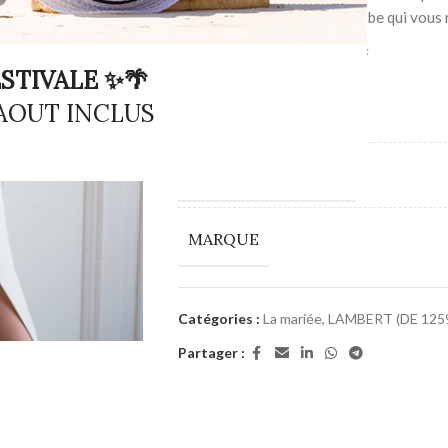
créations, trouvez La robe qui vous
Site Lambert Créations
STIVALE ✨🌴
 AOUT INCLUS
COULEUR
COUPES DES ROBES
MARQUE
Catégories :
La mariée
,
LAMBERT (DE 1259
Partager :