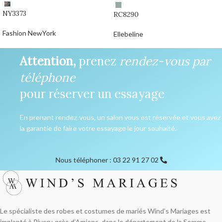
NY3373
RC8290
Fashion NewYork
Ellebeline
0,00
€
0,00
€
Attention,
prenez
rendez-vous par
téléphone
pour réserver un essayage
En prenant rendez-vous, un salon vous est réservée et vous avez
la garantie de faire votre essayage le jour souhaité.
Nous téléphoner : 03 22 91 27 02
Le spécialiste des robes et costumes de mariés Wind’s Mariages est
implanté à Rivery, près d’Amiens, dans le département de la Somme.