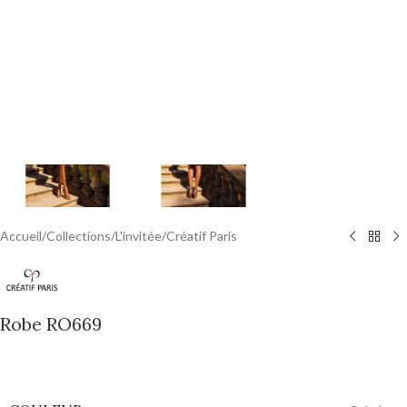
Accueil
/
Collections
/
L'invitée
/
Créatif Paris
Robe RO669
0,00
€