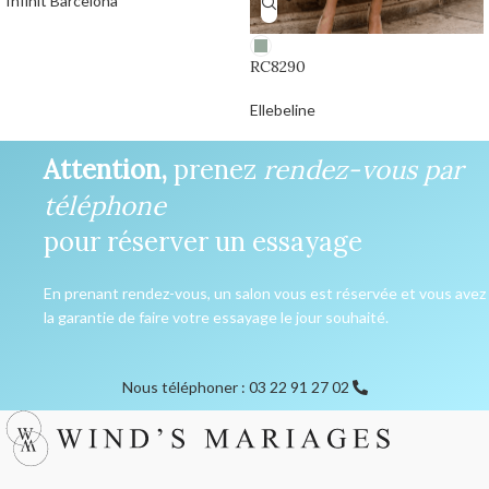
Infinit Barcelona
RC8290
Ellebeline
0,00
€
Attention,
prenez
rendez-vous par
téléphone
pour réserver un essayage
En prenant rendez-vous, un salon vous est réservée et vous avez
la garantie de faire votre essayage le jour souhaité.
Nous téléphoner : 03 22 91 27 02