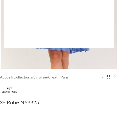
Accueil
/
Collections
/
L'invitée
/
Créatif Paris
Z- Robe NY3325
0,00
€