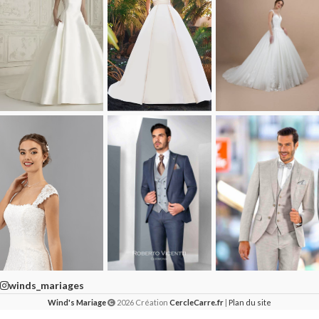
winds_mariages
Wind's Mariage
2026 Création
CercleCarre.fr
|
Plan du site