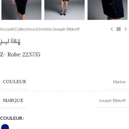
Accueil
/
Collections
/
L'invitée
/
Joseph Ribkoff
Z- Robe 223735
0,00
€
COULEUR
Marine
MARQUE
Joseph Ribkoff
COULEUR