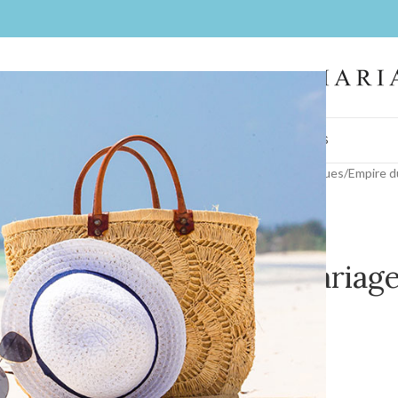
IL
FEMMES
HOMMES
LA BOUTIQUE
CONTACT
BIJOUX
COIFFES
Accueil
/
Collections
/
Nos marques
/
Empire d
Costume mariage 
Portofino
COULEUR