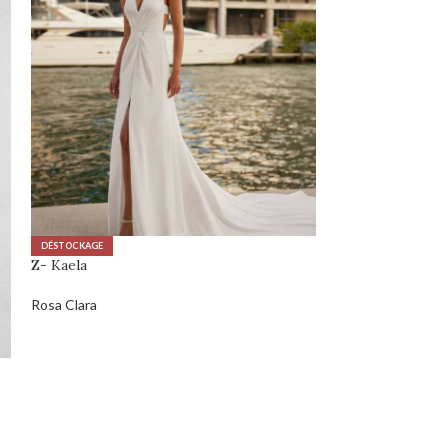
DÉSTOCKAGE
DÉSTOCKAGE
Z- Kaela
Z- NY2543
Rosa Clara
Fashion NewYork
0,00
€