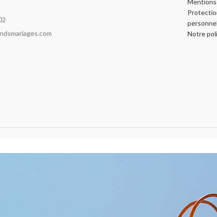
Mentions 
Protecti
02
personnel
indsmariages.com
Notre pol