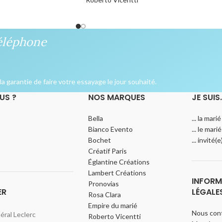
0,00
€
éléphone
a garantie de faire votre essayage le jour souhaité.
US ?
NOS MARQUES
JE SUIS
Bella
... la marié
Bianco Evento
... le marié
Bochet
... invité(
Créatif Paris
Églantine Créations
Lambert Créations
INFORM
Pronovias
ER
LÉGALE
Rosa Clara
Empire du marié
Nous con
ral Leclerc
Roberto Vicentti