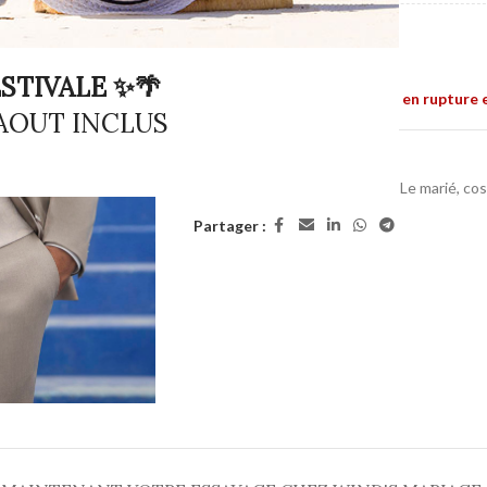
MARQUE
STIVALE ✨🌴
Ce produit est actuellement en rupture e
 AOUT INCLUS
UGS :
ND
Catégories :
Empire du marié
,
Le marié, co
Partager :