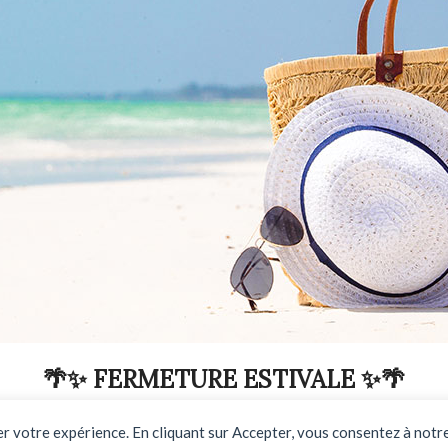
🌴✨ FERMETURE ESTIVALE ✨🌴
DU 03 AOUT AU 31 AOUT INCLUS
rer votre expérience. En cliquant sur Accepter, vous consentez à notre