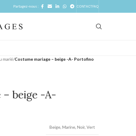
Partagez-nous :
CONTACT
FAQ
u marié
/
Costume mariage – beige -A- Portofino
– beige -A-
Beige
,
Marine
,
Noir
,
Vert