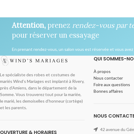
Attention,
prenez
rendez-vous par t
pour réserver un essayage
En prenant rendez-vous, un salon vous est réservée et vous avez l
QUI SOMMES-NO
À propos
Le spécialiste des robes et costumes de
Nous contacter
mariés Wind’s Mariages est implanté à Rivery,
Foire aux questions
près d’Amiens, dans le département de la
Bonnes affaires
Somme. Vous trouverez tout pour la mariée,
le marié, les demoiselles d’honneur (cortège)
et les parents.
NOUS CONTACT
42 avenue du Géné
OUVERTURE & HORAIRES