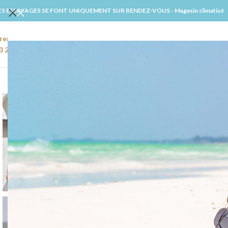
ES ESSAYAGES SE FONT UNIQUEMENT SUR RENDEZ-VOUS - Magasin climatisé
rendre rendez-vous
Email
3 22 91 27 02
amiens@windsmariages.com
ACCUE