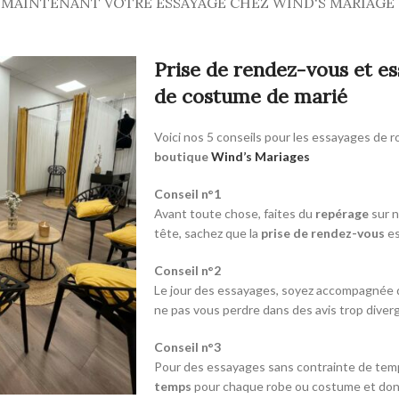
 MAINTENANT VOTRE ESSAYAGE CHEZ WIND'S MARIAGE
Prise de rendez-vous et e
de costume de marié
Voici nos 5 conseils pour les essayages de 
boutique
Wind’s Mariages
Conseil n°1
Avant toute chose, faites du
repérage
sur n
tête, sachez que la
prise de rendez-vous
es
Conseil n°2
Le jour des essayages, soyez accompagnée
ne pas vous perdre dans des avis trop diver
Conseil n°3
Pour des essayages sans contrainte de temps
temps
pour chaque robe ou costume et donc 