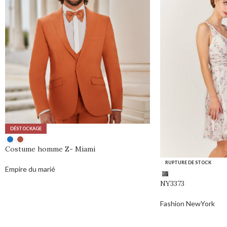
DÉSTOCKAGE
Costume homme Z- Miami
RUPTURE DE STOCK
Empire du marié
0,00
€
NY3373
Fashion NewYork
0,00
€