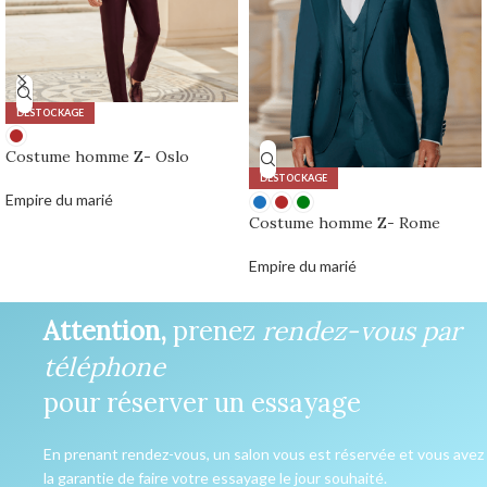
DÉSTOCKAGE
Costume homme Z- Oslo
DÉSTOCKAGE
Empire du marié
0,00
€
Costume homme Z- Rome
Empire du marié
0,00
€
Attention,
prenez
rendez-vous par
téléphone
pour réserver un essayage
En prenant rendez-vous, un salon vous est réservée et vous avez
la garantie de faire votre essayage le jour souhaité.