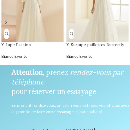
Y-Jupe Passion
Y-Surjupe paillettes Butterfly
Bianco Evento
Bianco Evento
Attention,
prenez
rendez-vous par
téléphone
pour réserver un essayage
En prenant rendez-vous, un salon vous est réservée et vous avez
la garantie de faire votre essayage le jour souhaité.