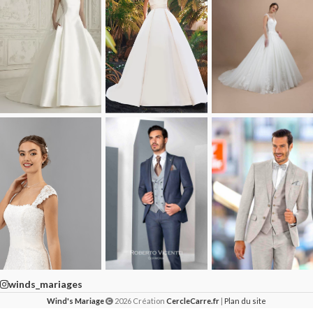
winds_mariages
Wind's Mariage
2026 Création
CercleCarre.fr
|
Plan du site