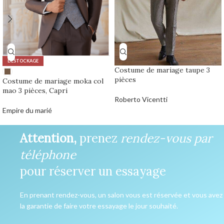
DÉSTOCKAGE
Costume de mariage taupe 3
pièces
Costume de mariage moka col
mao 3 pièces, Capri
Roberto Vicentti
Empire du marié
0,00
€
Attention,
prenez
rendez-vous par
téléphone
pour réserver un essayage
En prenant rendez-vous, un salon vous est réservée et vous avez
la garantie de faire votre essayage le jour souhaité.