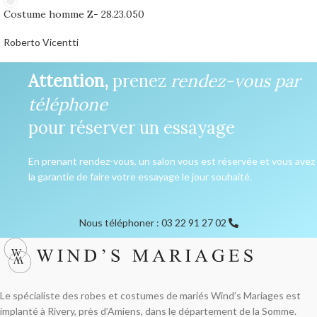
Costume homme Z- 28.23.050
Roberto Vicentti
0,00
€
Attention,
prenez
rendez-vous par
téléphone
pour réserver un essayage
En prenant rendez-vous, un salon vous est réservée et vous avez
la garantie de faire votre essayage le jour souhaité.
Nous téléphoner : 03 22 91 27 02
Le spécialiste des robes et costumes de mariés Wind’s Mariages est
implanté à Rivery, près d’Amiens, dans le département de la Somme.