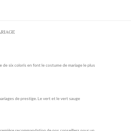
ARIAGE
e de six coloris en font le costume de mariage le plus
ariages de prestige. Le vert et le vert sauge
a première recommandation de nos conseillers pour un