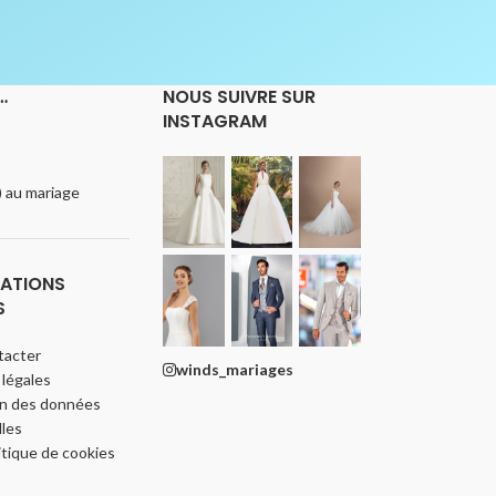
…
NOUS SUIVRE SUR
INSTAGRAM
e) au mariage
ATIONS
S
tacter
winds_mariages
légales
on des données
les
itique de cookies