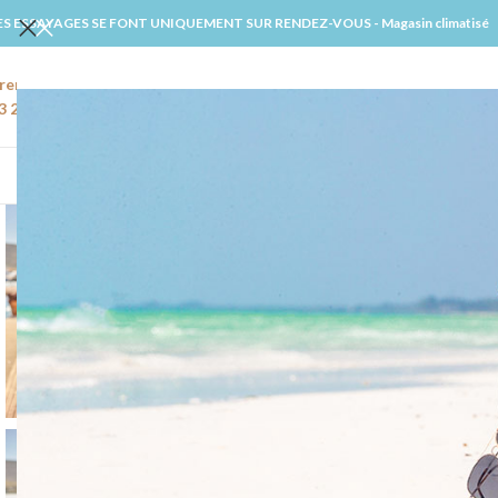
ES ESSAYAGES SE FONT UNIQUEMENT SUR RENDEZ-VOUS - Magasin climatisé
rendre rendez-vous
Email
3 22 91 27 02
amiens@windsmariages.com
ACCUE