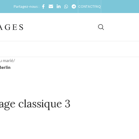
Partagez-nous :
CONTACT
FAQ
u marié
/
Berlin
ge classique 3