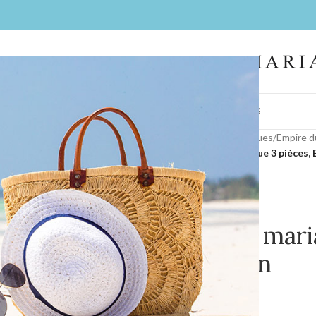
IL
FEMMES
HOMMES
LA BOUTIQUE
CONTACT
BIJOUX
COIFFES
Accueil
/
Collections
/
Nos marques
/
Empire d
Costume de mariage classique 3 pièces, 
Costume de maria
pièces, Berlin
0,00
€