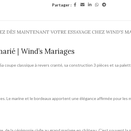
Partager :
EZ DÈS MAINTENANT VOTRE ESSAYAGE CHEZ WIND'S M
arié | Wind’s Mariages
 Sa coupe classique à revers cranté, sa construction 3 pièces et sa palett
ales. Le marine et le bordeaux apportent une élégance affirmée pour les m
age, de la cérémonie civile au grand mariage en château. C’est souvent l