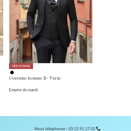
DÉSTOCKAGE
Z- Funky
DÉSTOCKAGE
Eglantine Créatio
Costume homme Z- Turin
Empire du marié
0,00
€
Nous téléphoner : 03 22 91 27 02