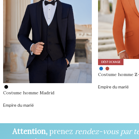
DÉSTOCKAGE
Costume homme Z-
Empire du marié
Costume homme Madrid
0,00
€
Empire du marié
0,00
€
Attention,
prenez
rendez-vous par t