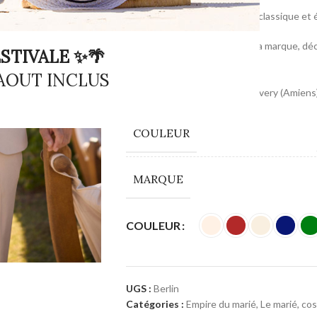
Costume de mariage 3 pièces classique et é
La référence intemporelle de la marque, décli
STIVALE ✨🌴
vert et vert sauge.
 AOUT INCLUS
Du 48 au 72.
Essayage sur rendez-vous à Rivery (Amiens)
COULEUR
MARQUE
COULEUR
UGS :
Berlin
Catégories :
Empire du marié
,
Le marié, co