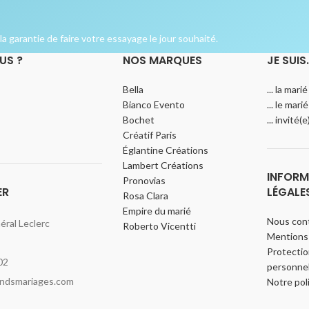
a garantie de faire votre essayage le jour souhaité.
US ?
NOS MARQUES
JE SUIS
Bella
... la marié
Bianco Evento
... le marié
Bochet
... invité(
Créatif Paris
Églantine Créations
Lambert Créations
INFORM
Pronovias
ER
LÉGALE
Rosa Clara
Empire du marié
Nous con
ral Leclerc
Roberto Vicentti
Mentions 
Protecti
02
personnel
indsmariages.com
Notre pol