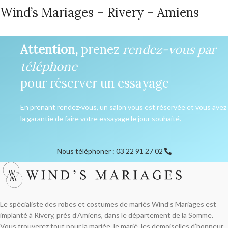
Wind’s Mariages – Rivery – Amiens
Attention,
prenez
rendez-vous par
téléphone
pour réserver un essayage
En prenant rendez-vous, un salon vous est réservée et vous avez
la garantie de faire votre essayage le jour souhaité.
Nous téléphoner : 03 22 91 27 02
Le spécialiste des robes et costumes de mariés Wind’s Mariages est
implanté à Rivery, près d’Amiens, dans le département de la Somme.
Vous trouverez tout pour la mariée, le marié, les demoiselles d’honneur