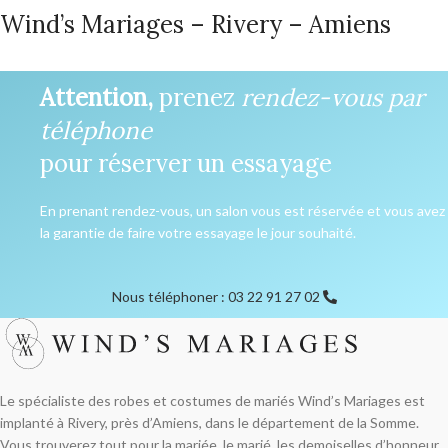
Wind’s Mariages – Rivery – Amiens
Attention,
prenez
rendez-vous par
téléphone
pour réserver un essayage
En prenant rendez-vous, un salon vous est réservée et vous avez
la garantie de faire votre essayage le jour souhaité.
Nous téléphoner : 03 22 91 27 02
Le spécialiste des robes et costumes de mariés Wind’s Mariages est
implanté à Rivery, près d’Amiens, dans le département de la Somme.
Vous trouverez tout pour la mariée, le marié, les demoiselles d’honneur