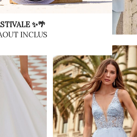
STIVALE ✨🌴
 AOUT INCLUS
Collection
costumes
VOIR LE LOOKBOOK