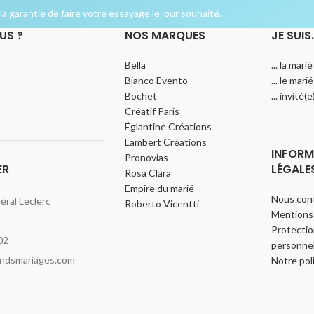
a garantie de faire votre essayage le jour souhaité.
US ?
NOS MARQUES
JE SUIS
Bella
... la marié
Bianco Evento
... le marié
Bochet
... invité(
Créatif Paris
Églantine Créations
Lambert Créations
INFORM
Pronovias
ER
LÉGALE
Rosa Clara
Empire du marié
Nous con
ral Leclerc
Roberto Vicentti
Mentions 
Protecti
02
personnel
indsmariages.com
Notre pol