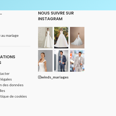
…
NOUS SUIVRE SUR
INSTAGRAM
e) au mariage
ATIONS
S
tacter
winds_mariages
légales
on des données
les
itique de cookies