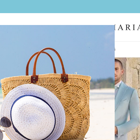
IL
FEMMES
HOMMES
LA BOUTIQUE
CONTACT
BIJOUX
COIFFES