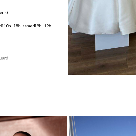
iens)
edi 10h–18h, samedi 9h–19h
luard