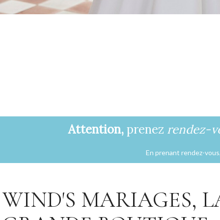
Collection 2027
VOIR LE LOOKBOOK
Attention,
prenez
rendez-v
En prenant rendez-vous, 
WIND'S MARIAGES, L