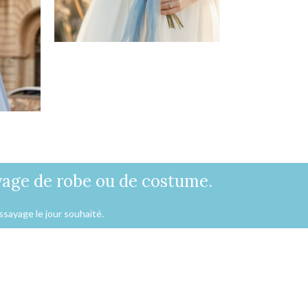
Bonnes Affaires
Voir
yage de robe ou de costume.
ssayage le jour souhaité.